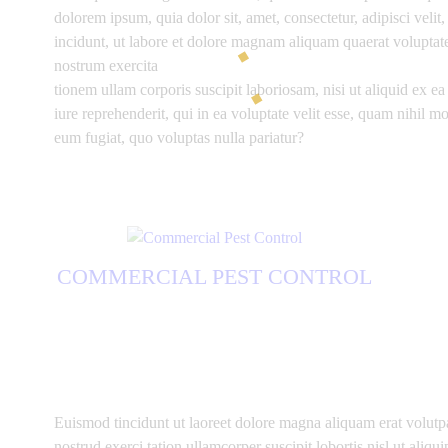
dolorem ipsum, quia dolor sit, amet, consectetur, adipisci ve
incidunt, ut labore et dolore magnam aliquam quaerat volupta
nostrum exercita
tionem ullam corporis suscipit laboriosam, nisi ut aliquid ex
iure reprehenderit, qui in ea voluptate velit esse, quam nihil m
eum fugiat, quo voluptas nulla pariatur?
COMMERCIAL PEST CONTROL
Euismod tincidunt ut laoreet dolore magna aliquam erat volutp
nostrud exerci tation ullamcorper suscipit lobortis nisl ut al