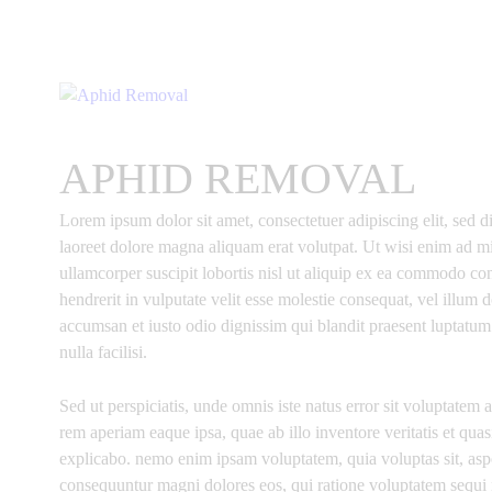
APHID REMOVAL
Lorem ipsum dolor sit amet, consectetuer adipiscing elit, se
laoreet dolore magna aliquam erat volutpat. Ut wisi enim ad m
ullamcorper suscipit lobortis nisl ut aliquip ex ea commodo co
hendrerit in vulputate velit esse molestie consequat, vel illum do
accumsan et iusto odio dignissim qui blandit praesent luptatum 
nulla facilisi.
Sed ut perspiciatis, unde omnis iste natus error sit voluptat
rem aperiam eaque ipsa, quae ab illo inventore veritatis et quasi
explicabo. nemo enim ipsam voluptatem, quia voluptas sit, asper
consequuntur magni dolores eos, qui ratione voluptatem sequi 