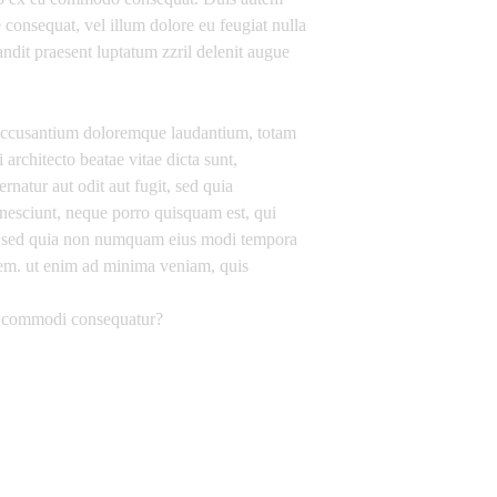
e consequat, vel illum dolore eu feugiat nulla
landit praesent luptatum zzril delenit augue
em accusantium doloremque laudantium, totam
 architecto beatae vitae dicta sunt,
natur aut odit aut fugit, sed quia
nesciunt, neque porro quisquam est, qui
lit, sed quia non numquam eius modi tempora
tem. ut enim ad minima veniam, quis
 ea commodi consequatur?