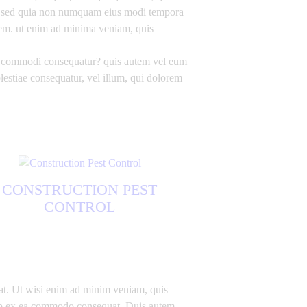
lit, sed quia non numquam eius modi tempora
tem. ut enim ad minima veniam, quis
 ea commodi consequatur? quis autem vel eum
olestiae consequatur, vel illum, qui dolorem
CONSTRUCTION PEST
CONTROL
at. Ut wisi enim ad minim veniam, quis
iquip ex ea commodo consequat. Duis autem