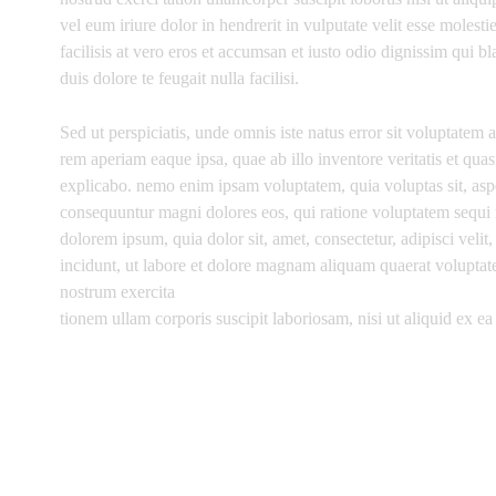
vel eum iriure dolor in hendrerit in vulputate velit esse molesti
facilisis at vero eros et accumsan et iusto odio dignissim qui b
duis dolore te feugait nulla facilisi.
Sed ut perspiciatis, unde omnis iste natus error sit voluptat
rem aperiam eaque ipsa, quae ab illo inventore veritatis et quasi
explicabo. nemo enim ipsam voluptatem, quia voluptas sit, asper
consequuntur magni dolores eos, qui ratione voluptatem sequi 
dolorem ipsum, quia dolor sit, amet, consectetur, adipisci ve
incidunt, ut labore et dolore magnam aliquam quaerat volupta
nostrum exercita
tionem ullam corporis suscipit laboriosam, nisi ut aliquid ex