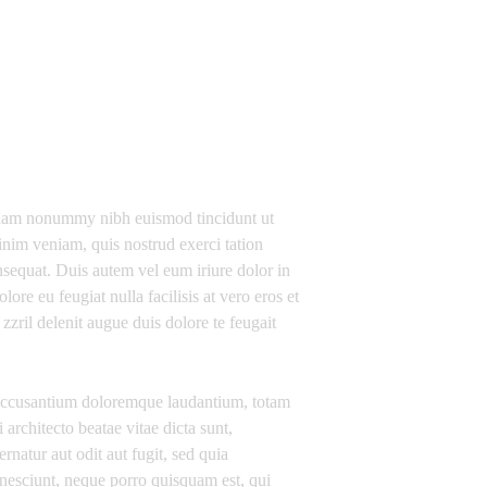
d diam nonummy nibh euismod tincidunt ut
inim veniam, quis nostrud exerci tation
nsequat. Duis autem vel eum iriure dolor in
lore eu feugiat nulla facilisis at vero eros et
zzril delenit augue duis dolore te feugait
em accusantium doloremque laudantium, totam
 architecto beatae vitae dicta sunt,
natur aut odit aut fugit, sed quia
nesciunt, neque porro quisquam est, qui